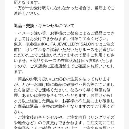
応となります。
・万が一お受け取りになれなかった場合は、当店までご
連絡ください。
返品・交換・キャンセルについて
・イメージ違い等、お客様のご都合によるご返品につき
ましてはお受けできかねます。何卒ご了承ください。
東京・表参道のKAJITA JEWELLERY SALONではご注文
前に、サンプルをご試着いただいたりルースをお選びい
ただいた上でご注文いただけますので是非ご利用くださ
いませ。※商品やルースの在庫状況は日々変動いたしま
すので、ご来店前に直接店舗までご確認をお願いいたし
ます。
・商品のお取り扱いには細心の注意を払っております
が、万が一お届け時に商品に破損や不具合等ございまし
たら当店までご連絡ください。なるべく早く無償お修
理、あるいは交換をさせていただきます。お届けから1
ヶ月以上経過した商品や、お客様の不注意により破損し
た商品は返品・交換の対象外となりますのでご了承くだ
さい。
・ご注文後のキャンセルや、ご注文内容（リングサイズ
や地金など）のご変更はできかねます。ご注文前にご注
文内容をよくご確認いただいた上で、ご注文をお願いい