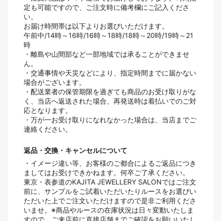
定も可能ですので、ご注文時に備考欄にご記入くださ
い。
お届け時間帯は以下よりお選びいただけます。
午前中/14時～16時/16時～18時/18時～20時/19時～21
時
・離島や山間部など一部地域では承ることができませ
ん。
・交通事情や天災などにより、指定時間までに届かない
場合がございます。
・配送業者の保管期限を過ぎても商品のお受け取りがな
く、当店へ返送された場合、再発送時は着払いでのご対
応となります。
・万が一お受け取りになれなかった場合は、当店までご
連絡ください。
返品・交換・キャンセルについて
・イメージ違い等、お客様のご都合によるご返品につき
ましてはお受けできかねます。何卒ご了承ください。
東京・表参道のKAJITA JEWELLERY SALONではご注文
前に、サンプルをご試着いただいたりルースをお選びい
ただいた上でご注文いただけますので是非ご利用くださ
いませ。※商品やルースの在庫状況は日々変動いたしま
すので、ご来店前に直接店舗までご確認をお願いいたし