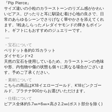
『Pip Pierce』
サイズ違いの小粒のカラーストーンのリズム感がかわい
いピアス。ぴったりと耳に馴染む着け心地の良さで、日
常のあらゆるシーンでさりげなく華やかさを添えてくれ
ます。1粒あしらったメレダイヤモンドの輝きもポイン
ト。ギフトにもおすすめのジュエリーです。
―
・宝石について
ペリドット各約0.15カラット
ダイヤモンド×2
天然の宝石を使用しているため、カラーストーンの色味
や形、内包物や傷の状態も個々に異なる場合がございま
す。予めご了承ください。
・素材について
こちらの商品はK18イエローゴールド、K18ピンクゴー
ルド、プラチナ900からお選びいただけます。
・仕様について
ピアス全体約5.7㎜×6㎜×高さ2.2㎜(ポスト部分を除く)